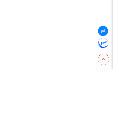
CHƠI SÁNG TẠO - HỌC ĐAM MÊ
Thông tin trên website
phục vụ mục đích giới thiệu sản phẩm và dịch vụ.
Website không hỗ trợ đặt hàng hoặc thanh toán trực