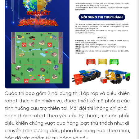
Cuộc thi bao gồm 2 nội dung thi: Lắp ráp và điều khiển
robot thực hiện nhiệm vụ, được thiết kế mô phỏng các
tình huống cứu trợ thiên tai. Mỗi đội thi không chỉ phải
hoàn thành robot theo yêu cầu kỹ thuật, mà còn phải
điều khiển chúng vượt qua hàng loạt thử thách như: di
chuyển trên đường dốc, phân loại hàng hóa theo màu,
bốc dỡ vật phẩm từ trụ bóng và cầu…