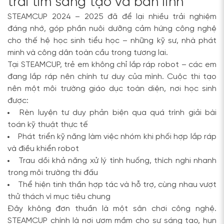
trái tim sáng tạo và bản lĩnh
STEAMCUP 2024 – 2025 đã để lại nhiều trải nghiệm
đáng nhớ, góp phần nuôi dưỡng cảm hứng công nghệ
cho thế hệ học sinh tiểu học – những kỹ sư, nhà phát
minh và công dân toàn cầu trong tương lai.
Tại STEAMCUP, trẻ em không chỉ lắp ráp robot – các em
đang lắp ráp nên chính tư duy của mình. Cuộc thi tạo
nên một môi trường giáo dục toàn diện, nơi học sinh
được:
Rèn luyện tư duy phản biện qua quá trình giải bài
toán kỹ thuật thực tế
Phát triển kỹ năng làm việc nhóm khi phối hợp lắp ráp
và điều khiển robot
Trau dồi khả năng xử lý tình huống, thích nghi nhanh
trong môi trường thi đấu
Thể hiện tinh thần hợp tác và hỗ trợ, cùng nhau vượt
thử thách vì mục tiêu chung
Đây không đơn thuần là một sân chơi công nghệ.
STEAMCUP chính là nơi ươm mầm cho sự sáng tạo, hun