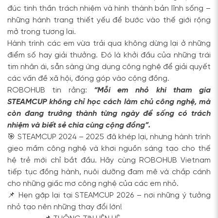
đúc tinh thần trách nhiệm và hình thành bản lĩnh sống –
những hành trang thiết yếu để bước vào thế giới rộng
mở trong tương lai.
Hành trình các em vừa trải qua không dừng lại ở những
điểm số hay giải thưởng. Đó là khởi đầu của những trái
tim nhân ái, sẵn sàng ứng dụng công nghệ để giải quyết
các vấn đề xã hội, đóng góp vào cộng đồng.
ROBOHUB tin rằng:
“Mỗi em nhỏ khi tham gia
STEAMCUP không chỉ học cách làm chủ công nghệ, mà
còn đang trưởng thành từng ngày để sống có trách
nhiệm và biết sẻ chia cùng cộng đồng”.
🎯 STEAMCUP 2024 – 2025 đã khép lại, nhưng hành trình
gieo mầm công nghệ và khơi nguồn sáng tạo cho thế
hệ trẻ mới chỉ bắt đầu. Hãy cùng ROBOHUB Vietnam
tiếp tục đồng hành, nuôi dưỡng đam mê và chắp cánh
cho những giấc mơ công nghệ của các em nhỏ.
📌 Hẹn gặp lại tại STEAMCUP 2026 – nơi những ý tưởng
nhỏ tạo nên những thay đổi lớn!