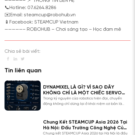
—————–
📌 THÔNG TIN LIÊN HỆ
📞Hotline: 07.6264.8286
✉️Email: steamcup@robohub.vn
📱Facebook: STEAMCUP Vietnam
—————–
ROBOHUB – Chơi sáng tạo – Học đam mê
Chia sẻ bài viết:
Tin liên quan
DYNAMIXEL LÀ GÌ? VÌ SAO ĐÂY
KHÔNG CHỈ LÀ MỘT CHIẾC SERVO
THÔNG THƯỜNG?
Trong kỷ nguyên của robotics hiện đại, chuyển
động không chỉ dừng lại ở khái niệm cơ bản là
“quay được” hay “kéo được”. Một hệ thống robot
tiên tiến đòi hỏi các khớp chuyển động phải có
khả năng điều khiển độ chính xác tuyệt đối, phản
Chung Kết STEAMCUP Asia 2026 Tại
hồi dữ liệu theo thời gian thực […]
Hà Nội: Đấu Trường Công Nghệ Của
Tài Năng Trẻ Đông Nam Á
Chung kết STEAMCUP Asia 2026 tại Hà Nội là đấu