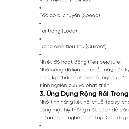
Vị trí hiện tại (Position)
Tốc độ di chuyển (Speed)
Tải trọng (Load)
Dòng điện tiêu thụ (Current)
Nhiệt độ hoạt động (Temperature)
Nhờ luồng dữ liệu hai chiều này, các 
diện, kịp thời phát hiện lỗi, ngăn chặ
trình nghiên cứu và phát triển.
3. Ứng Dụng Rộng Rãi Trong
Nhờ tính năng kết nối chuỗi (daisy-ch
cùng một hệ thống một cách dễ dàng,
dự án công nghệ phức tạp. Các ứng 