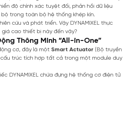
ển độ chính xác tuyệt đối, phản hồi dữ liệu
 bộ trong toàn bộ hệ thống khép kín.
iên cứu và phát triển. Vậy DYNAMIXEL thực
nh giá cao thiết bị này đến vậy?
Động Thông Minh “All-in-One”
ộng cơ, đây là một
Smart Actuator
(Bộ truyền
 cấu trúc tích hợp tất cả trong một module duy
hiếc DYNAMIXEL chứa đựng hệ thống cơ điện tử