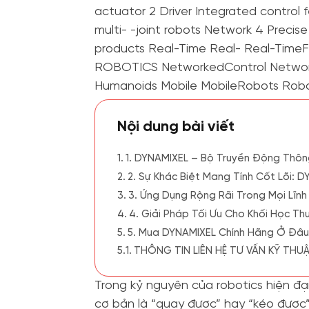
Nội dung bài viết
1. DYNAMIXEL – Bộ Truyền Động Thông
2. Sự Khác Biệt Mang Tính Cốt Lõi:
3. Ứng Dụng Rộng Rãi Trong Mọi Lĩnh
4. Giải Pháp Tối Ưu Cho Khối Học Th
5. Mua DYNAMIXEL Chính Hãng Ở Đâ
THÔNG TIN LIÊN HỆ TƯ VẤN KỸ THU
Trong kỷ nguyên của robotics hiện đại
cơ bản là “quay được” hay “kéo được”