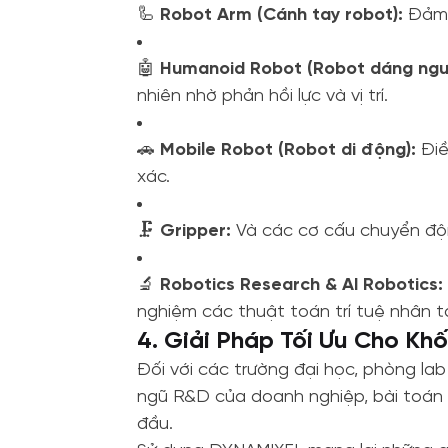
🦾
Robot Arm (Cánh tay robot):
Đảm b
🤖
Humanoid Robot (Robot dáng ngườ
nhiên nhờ phản hồi lực và vị trí.
🚗
Mobile Robot (Robot di động):
Điề
xác.
🗜️
Gripper:
Và các cơ cấu chuyển động
🔬
Robotics Research & AI Robotics:
nghiệm các thuật toán trí tuệ nhân t
4. Giải Pháp Tối Ưu Cho Kh
Đối với các trường đại học, phòng la
ngũ R&D của doanh nghiệp, bài toán t
đầu.