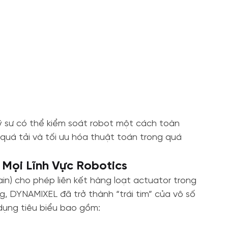
kỹ sư có thể kiểm soát robot một cách toàn
n quá tải và tối ưu hóa thuật toán trong quá
 Mọi Lĩnh Vực Robotics
ain) cho phép liên kết hàng loạt actuator trong
 DYNAMIXEL đã trở thành “trái tim” của vô số
dụng tiêu biểu bao gồm: