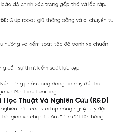
ảo độ chính xác trong gắp thả và lắp ráp.
i):
Giúp robot giữ thăng bằng và di chuyển tự
u hướng và kiểm soát tốc độ bánh xe chuẩn
 cần sự tỉ mỉ, kiểm soát lực kẹp.
Nền tảng phần cứng đáng tin cậy để thử
ạo và Machine Learning.
ối Học Thuật Và Nghiên Cứu (R&D)
b nghiên cứu, các startup công nghệ hay đội
hời gian và chi phí luôn được đặt lên hàng