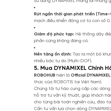
Sử dụng DYNAMIXEL mang lại những giá
Rút ngắn thời gian phát triển (Time
mạch điều khiển động cơ từ con số 0.
Giảm độ phức tạp:
Hệ thống dây điện 
phần cứng không đáng có.
Nền tảng ổn định:
Tạo ra một bộ khu
nhiều bậc tự do (Multi-DOF).
5. Mua DYNAMIXEL Chính H
ROBOHUB
hiện là
Official DYNAMIXEL
thức của ROBOTIS tại Việt Nam).
Chúng tôi tự hào cung cấp các dòng
hỗ trợ tư vấn kỹ thuật, giúp khách h
cho từng bài toán nghiên cứu, đào tạ
Cần tư vấn lựa chọn dòng DYNAMIXEL