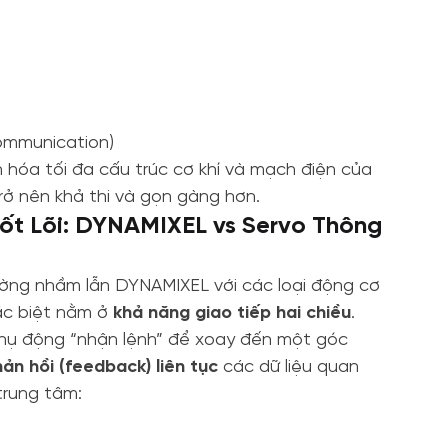
ommunication)
ản hóa tối đa cấu trúc cơ khí và mạch điện của
rở nên khả thi và gọn gàng hơn.
Cốt Lõi: DYNAMIXEL vs Servo Thông
ường nhầm lẫn DYNAMIXEL với các loại động cơ
hác biệt nằm ở
khả năng giao tiếp hai chiều
.
 thụ động “nhận lệnh” để xoay đến một góc
ản hồi (feedback) liên tục
các dữ liệu quan
trung tâm: