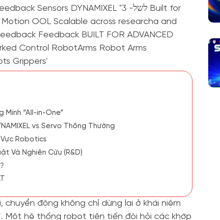
 Minh “All-in-One”
 DYNAMIXEL vs Servo Thông Thường
 Vực Robotics
uật Và Nghiên Cứu (R&D)
u?
ẬT
, chuyển động không chỉ dừng lại ở khái niệm
. Một hệ thống robot tiên tiến đòi hỏi các khớp