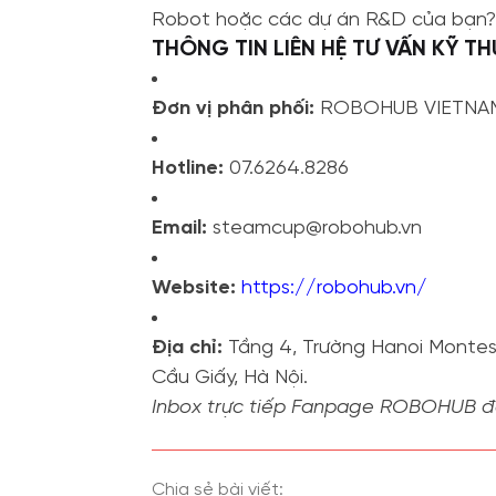
Robot hoặc các dự án R&D của bạn? Đ
THÔNG TIN LIÊN HỆ TƯ VẤN KỸ T
Đơn vị phân phối:
ROBOHUB VIETNA
Hotline:
07.6264.8286
Email:
steamcup@robohub.vn
Website:
https://robohub.vn/
Địa chỉ:
Tầng 4, Trường Hanoi Montes
Cầu Giấy, Hà Nội.
Inbox trực tiếp Fanpage ROBOHUB để
Chia sẻ bài viết: