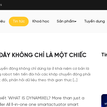
s
iệu
Tin tức
Khoá học
Sản phẩm
Tuyển dụng
 ĐÂY KHÔNG CHỈ LÀ MỘT CHIẾC
Ti
uyển động không chỉ dừng lại ở khái niệm cơ bản là
 robot tiên tiến đòi hỏi các khớp chuyển động phải
đối, phản hồi dữ liệu theo thời gian thực […]