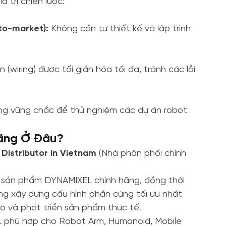
 trị chiến lược:
-to-market):
Không cần tự thiết kế và lập trình
(wiring) được tối giản hóa tối đa, tránh các lỗi
ng vững chắc để thử nghiệm các dự án robot
ãng Ở Đâu?
 Distributor in Vietnam
(Nhà phân phối chính
 sản phẩm DYNAMIXEL chính hãng, đồng thời
àng xây dựng cấu hình phần cứng tối ưu nhất
o và phát triển sản phẩm thực tế.
 phù hợp cho Robot Arm, Humanoid, Mobile