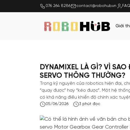
076 264 8286
contact@robohub.vn
FAQ
Giới th
DYNAMIXEL LÀ GÌ? VÌ SAO
SERVO THÔNG THƯỜNG?
Trong kỷ nguyên của robotics hiện đại, ch
“quay được” hay “kéo được”. Một hệ thống
có khả năng điều khiển độ chính xác tuyệt 
05/06/2026
3
phút đọc