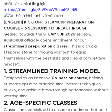
nhất: 👉
Link đăng ký:
https://forms.gle/3hBXaoVBes4M8sNi8
[ENGLISH] KICK-OFF: STEAMCUP PREPARATION
COURSE – 6 SESSIONS TO BREAKTHROUGH!
Geared towards the
STEAMCUP 2026
season,
ROBOHUB
officially opens enrollment for our
streamlined preparation classes
. This is a crucial
stepping stone for “young warriors” to equip
themselves with the best skills and a solid competitive
mindset.
1. STREAMLINED TRAINING MODEL
Designed as an intensive
06-session course
, helping
students optimize practice time, master techniques
quickly, and achieve breakthrough performance without
wasting time.
2. AGE-SPECIFIC CLASSES
Classes are specialized to ensure a roadmap that best