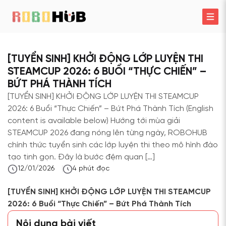
[TUYỂN SINH] KHỞI ĐỘNG LỚP LUYỆN THI
STEAMCUP 2026: 6 BUỔI “THỰC CHIẾN” –
BỨT PHÁ THÀNH TÍCH
[TUYỂN SINH] KHỞI ĐỘNG LỚP LUYỆN THI STEAMCUP
2026: 6 Buổi “Thực Chiến” – Bứt Phá Thành Tích (English
content is available below) Hướng tới mùa giải
STEAMCUP 2026 đang nóng lên từng ngày, ROBOHUB
chính thức tuyển sinh các lớp luyện thi theo mô hình đào
tạo tinh gọn. Đây là bước đệm quan […]
12/01/2026
4
phút đọc
[TUYỂN SINH] KHỞI ĐỘNG LỚP LUYỆN THI STEAMCUP
2026: 6 Buổi “Thực Chiến” – Bứt Phá Thành Tích
Nội dung bài viết