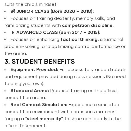
suits the child’s mindset:
👶 JUNIOR CLASS (Born 2020 – 2018):
Focuses on training dexterity, memory skills, and
familiarizing students with
competition discipline
.
👦 ADVANCED CLASS (Born 2017 – 2015):
Focuses on enhancing
tactical thinking
, situational
problem-solving, and optimizing control performance on
the arena.
3. STUDENT BENEFITS
Equipment Provided:
Full access to standard robots
and equipment provided during class sessions (No need
to bring your own).
Standard Arena:
Practical training on the official
competition arena.
Real Combat Simulation:
Experience a simulated
competition environment with continuous matches,
forging a
“steel mentality”
to shine confidently in the
official tournament.