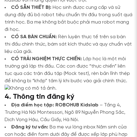
Kidslab với những quyền lợi vượt trội:
CÓ SẴN THIẾT BỊ:
Học sinh được cung cấp và sử
dụng đầy đủ bộ robot tiêu chuẩn thi đấu trong suốt quá
trình học. Ba mẹ không bắt buộc phải mua robot mang
đi học.
CÓ SA BÀN CHUẨN:
Rèn luyện thực tế trên sa bàn
thi đấu chính thức, bám sát kích thước và quy chuẩn vật
liệu của giải.
CÓ TRẢI NGHIỆM THỰC CHIẾN:
Lớp học là một môi
trường giả lập thi đấu. Các con được “thực chiến” liên
tục qua các trận đấu tập (Mock test), rèn bản lĩnh thép
để không bị “khớp” tâm lý khi bước vào giải chính thức.
4. Thông tin đăng ký
Địa điểm học tập:
ROBOHUB Kidslab
– Tầng 4,
Trường Hà Nội Montessori, Ngõ 89 Nguyễn Phong Sắc,
Dịch Vọng Hậu, Cầu Giấy, Hà Nội.
Đăng ký tư vấn:
Ba mẹ vui lòng inbox Năm sinh của
con hoặc điền form dưới đây để được xếp lớp phù hợp