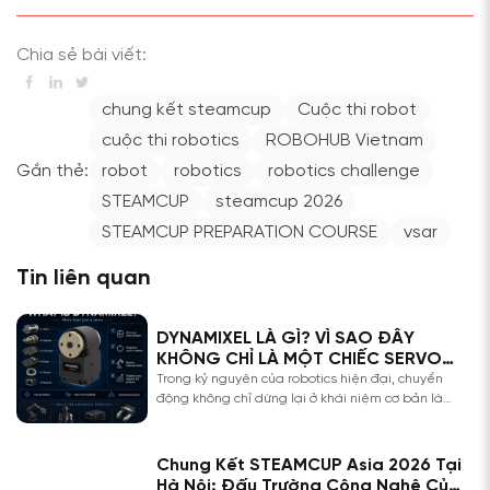
Chia sẻ bài viết:
chung kết steamcup
Cuộc thi robot
cuộc thi robotics
ROBOHUB Vietnam
Gắn thẻ:
robot
robotics
robotics challenge
STEAMCUP
steamcup 2026
STEAMCUP PREPARATION COURSE
vsar
Tin liên quan
DYNAMIXEL LÀ GÌ? VÌ SAO ĐÂY
KHÔNG CHỈ LÀ MỘT CHIẾC SERVO
THÔNG THƯỜNG?
Trong kỷ nguyên của robotics hiện đại, chuyển
động không chỉ dừng lại ở khái niệm cơ bản là
“quay được” hay “kéo được”. Một hệ thống robot
tiên tiến đòi hỏi các khớp chuyển động phải có
khả năng điều khiển độ chính xác tuyệt đối, phản
Chung Kết STEAMCUP Asia 2026 Tại
hồi dữ liệu theo thời gian thực […]
Hà Nội: Đấu Trường Công Nghệ Của