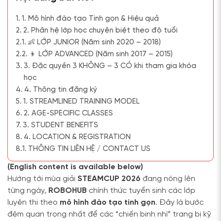
1. Mô hình đào tạo Tinh gọn & Hiệu quả
2. Phân hệ lớp học chuyên biệt theo độ tuổi
👶 LỚP JUNIOR (Năm sinh 2020 – 2018)
👦 LỚP ADVANCED (Năm sinh 2017 – 2015)
3. Đặc quyền 3 KHÔNG – 3 CÓ khi tham gia khóa
học
4. Thông tin đăng ký
1. STREAMLINED TRAINING MODEL
2. AGE-SPECIFIC CLASSES
3. STUDENT BENEFITS
4. LOCATION & REGISTRATION
THÔNG TIN LIÊN HỆ / CONTACT US
(English content is available below)
Hướng tới mùa giải
STEAMCUP 2026
đang nóng lên
từng ngày,
ROBOHUB
chính thức tuyển sinh các lớp
luyện thi theo
mô hình đào tạo tinh gọn
. Đây là bước
đệm quan trọng nhất để các “chiến binh nhí” trang bị kỹ