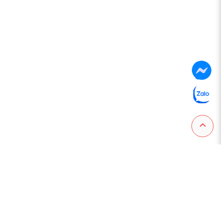
CHƠI SÁNG TẠO - HỌC ĐAM MÊ
Thông tin trên website
phục vụ mục đích giới thiệu sản phẩm và dịch vụ.
Website không hỗ trợ đặt hàng hoặc thanh toán trực