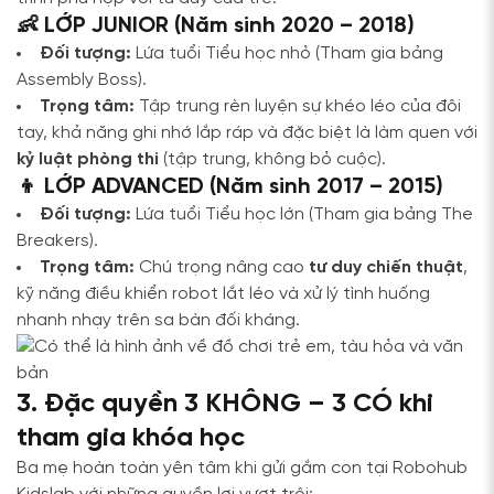
👶 LỚP JUNIOR (Năm sinh 2020 – 2018)
Đối tượng:
Lứa tuổi Tiểu học nhỏ (Tham gia bảng
Assembly Boss).
Trọng tâm:
Tập trung rèn luyện sự khéo léo của đôi
tay, khả năng ghi nhớ lắp ráp và đặc biệt là làm quen với
kỷ luật phòng thi
(tập trung, không bỏ cuộc).
👦 LỚP ADVANCED (Năm sinh 2017 – 2015)
Đối tượng:
Lứa tuổi Tiểu học lớn (Tham gia bảng The
Breakers).
Trọng tâm:
Chú trọng nâng cao
tư duy chiến thuật
,
kỹ năng điều khiển robot lắt léo và xử lý tình huống
nhanh nhạy trên sa bàn đối kháng.
3. Đặc quyền 3 KHÔNG – 3 CÓ khi
tham gia khóa học
Ba mẹ hoàn toàn yên tâm khi gửi gắm con tại Robohub