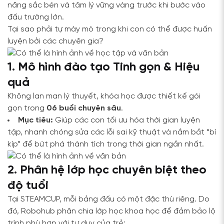
năng sắc bén và tâm lý vững vàng trước khi bước vào
đấu trường lớn.
Tại sao phải tự mày mò trong khi con có thể được huấn
luyện bởi các chuyên gia?
1. Mô hình đào tạo Tinh gọn & Hiệu
quả
Không lan man lý thuyết, khóa học được thiết kế gói
gọn trong
06 buổi chuyên sâu
.
Mục tiêu:
Giúp các con tối ưu hóa thời gian luyện
tập, nhanh chóng sửa các lỗi sai kỹ thuật và nắm bắt “bí
kíp” để bứt phá thành tích trong thời gian ngắn nhất.
2. Phân hệ lớp học chuyên biệt theo
độ tuổi
Tại STEAMCUP, mỗi bảng đấu có một đặc thù riêng. Do
đó, Robohub phân chia lớp học khoa học để đảm bảo lộ
trình phù hợp với tư duy của trẻ: