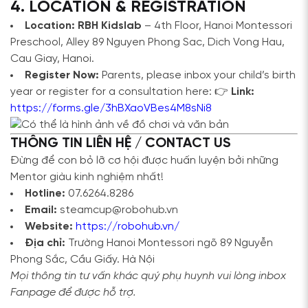
4. LOCATION & REGISTRATION
Location:
RBH Kidslab
– 4th Floor, Hanoi Montessori
Preschool, Alley 89 Nguyen Phong Sac, Dich Vong Hau,
Cau Giay, Hanoi.
Register Now:
Parents, please inbox your child’s birth
year or register for a consultation here: 👉
Link:
https://forms.gle/3hBXaoVBes4M8sNi8
THÔNG TIN LIÊN HỆ / CONTACT US
Đừng để con bỏ lỡ cơ hội được huấn luyện bởi những
Mentor giàu kinh nghiệm nhất!
Hotline:
07.6264.8286
Email:
steamcup@robohub.vn
Website:
https://robohub.vn/
Địa chỉ:
Trường Hanoi Montessori ngõ 89 Nguyễn
Phong Sắc, Cầu Giấy. Hà Nội
Mọi thông tin tư vấn khác quý phụ huynh vui lòng inbox
Fanpage để được hỗ trợ.