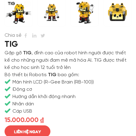
Chia sẻ
TIG
Gặp gỡ
TIG
, đỉnh cao của robot hình người được thiết
kế cho những người đam mê mã hóa AI. TIG được thiết
kế cho học sinh 12 tuổi trở lên
Bộ thiết bị Robotis
TIG
bao gồm:
Màn hình LCD (R-Gee Brain (RB-100))
Động cơ
Hướng dẫn khởi động nhanh
Nhãn dán
Cáp USB
15.000.000
₫
LIÊN HỆ NGAY