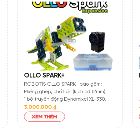
OLLO SPARK+
ROBOTIS OLLO SPARK+ bao gồm:
Miếng ghép, chốt ấn (kích cỡ 12mm).
1 bộ truyền động Dynamixel XL-330
.
1 sách hướng dẫn
lắp ghép, nhiều màu
3.000.000
₫
sắc, hình ảnh trực quan.
XEM THÊM
1 app STEAMCUP
viết mã điều khiển bộ
động cơ (lập trình kéo thả) và điều
khiển mô hình robot.robo