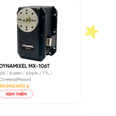
DYNAMIXEL MX-106T
12V / 8.4Nm / 45rpm / TTL /
Coreless(Maxon)
30.000.000
₫
XEM THÊM