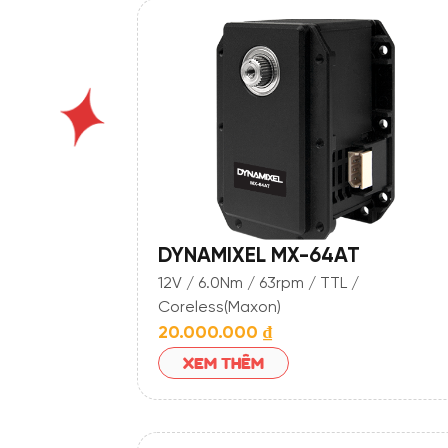
DYNAMIXEL MX-64AT
12V / 6.0Nm / 63rpm / TTL /
Coreless(Maxon)
20.000.000
₫
XEM THÊM