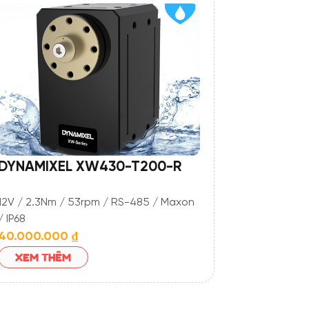
DYNAMIXEL XW430-T200-R
12V / 2.3Nm / 53rpm / RS-485 / Maxon
/ IP68
40.000.000
₫
XEM THÊM