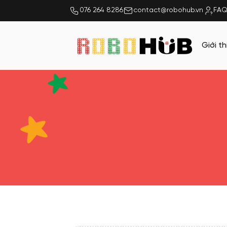
076 264 8286
contact@robohub.vn
FAQ
Giới th